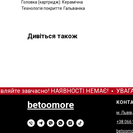
Головка (картридж): Керамічна
Технологія покриття: Гальваніка
Дивіться також
вляйте завчасно! НАЯВНОСТІ НЕМАЄ!
УВАГА!
betoomore
КОНТ
м. Львів
+38 066
betoomo