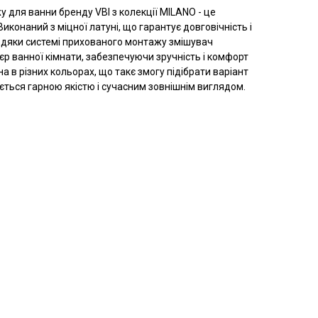
 для ванни бренду VBI з колекції MILANO - це
Виконаний з міцної латуні, що гарантує довговічність і
авдяки системі прихованого монтажу змішувач
'єр ванної кімнати, забезпечуючи зручність і комфорт
 в різних кольорах, що такє змогу підібрати варіант
яється гарною якістю і сучасним зовнішнім виглядом.