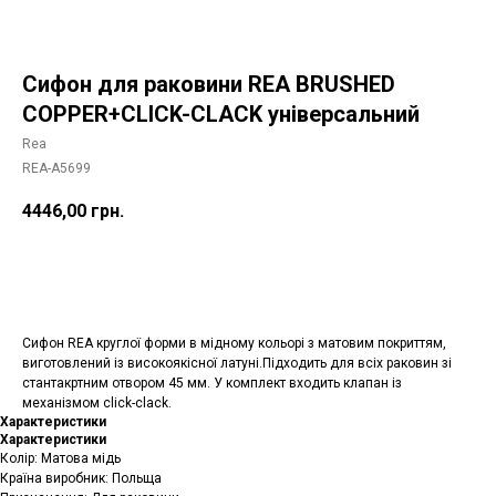
Сифон для раковини REA BRUSHED
COPPER+CLICK-CLACK універсальний
Rea
REA-A5699
4446,00
грн.
Додати в корзину
Сифон REA круглої форми в мідному кольорі з матовим покриттям,
виготовлений із високоякісної латуні.Підходить для всіх раковин зі
стантакртним отвором 45 мм. У комплект входить клапан із
механізмом click-clack.
Характеристики
Характеристики
Колір: Матова мідь
Країна виробник: Польща