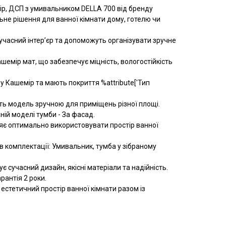
р, ДСП з умивальником DELLA 700 від бренду
ьне рішення для ванної кімнати дому, готелю чи
учасний інтер’єр та допоможуть організувати зручне
емір мат, що забезпечує міцність, вологостійкість
у Кашемір та мають покриття %attribute['Тип
ь модель зручною для приміщень різної площі.
ній моделі тумби - За фасад.
яє оптимально використовувати простір ванної
в комплектації: Умивальник, тумба у зібраному
 сучасний дизайн, якісні матеріали та надійність.
рантія 2 роки.
стетичний простір ванної кімнати разом із