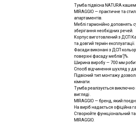
Тумба підвісна NATURA кашемі
MIRAGGIO — практичне та стил
апартаментів.
Меблі гармонійно доповнять с
зберігання необхідних речей.
Корпус виготовлений з ДСП Каш
та довгий термін експлуатації.
Фасади виконані з ДСП кольор
поверхні фасаду меблів']%.
Ширина виробу — 700 мм робит
Спосіб відчинення шухляд у да
Підвісний тип монтажу дозвол
кімнати.
Тумба реалізується виключно 
вигляді .
MIRAGGIO — бренд, який поєднує
На виріб надається офіційна га
Створюйте функціональний та е
MIRAGGIO.