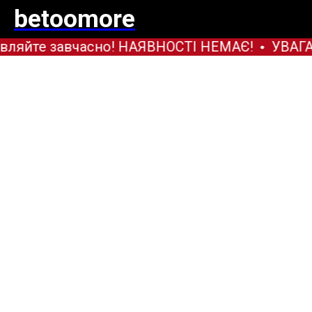
betoomore
ляйте завчасно! НАЯВНОСТІ НЕМАЄ!
УВАГА! 