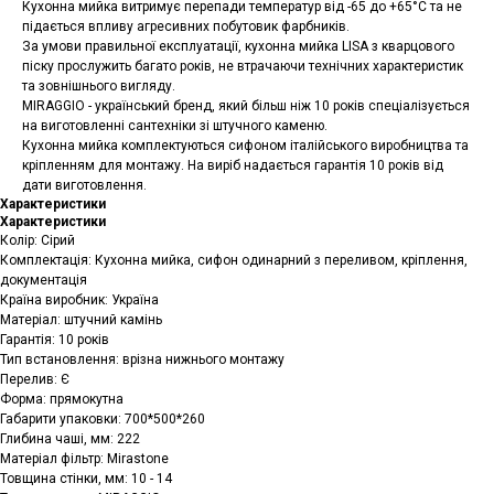
Кухонна мийка витримує перепади температур від -65 до +65°C та не
підається впливу агресивних побутовик фарбників.
За умови правильної експлуатації, кухонна мийка LISA з кварцового
піску прослужить багато років, не втрачаючи технічних характеристик
та зовнішнього вигляду.
MIRAGGIO - український бренд, який більш ніж 10 років спеціалізується
на виготовленні сантехніки зі штучного каменю.
Кухонна мийка комплектуються сифоном італійського виробництва та
кріпленням для монтажу. На виріб надається гарантія 10 років від
дати виготовлення.
Характеристики
Характеристики
Колір: Сірий
Комплектація: Кухонна мийка, сифон одинарний з переливом, кріплення,
документація
Країна виробник: Україна
Матеріал: штучний камінь
Гарантія: 10 років
Тип встановлення: врізна нижнього монтажу
Перелив: Є
Форма: прямокутна
Габарити упаковки: 700*500*260
Глибина чаші, мм: 222
Матеріал фільтр: Mirastone
Товщина стінки, мм: 10 - 14