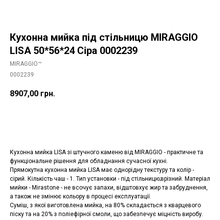
Кухонна мийка під стільницю MIRAGGIO
LISA 50*56*24 Сіра 0002239
MIRAGGIO™
0002239
8907,00
грн.
Додати в корзину
Кухонна мийка LISA зі штучного каменю від MIRAGGIO - практичне та
функціональне рішення для обладнання сучасної кухні.
Прямокутна кухонна мийка LISA має однорідну текстуру та колір -
сірий. Кількість чаш - 1. Тип установки - під стільницю;врізний. Матеріал
мийки - Mirastone - не всочує запахи, відштовхує жир та забруднення,
а також не змінює кольору в процесі експлуатації.
Суміш, з якої виготовлена мийка, на 80% складається з кварцевого
піску та на 20% з поліефірної смоли, що забезпечує міцність виробу.