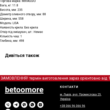
Торгова марка: MIRAGGIO
Вага, кг: 11.8
Висота, мм: 235
Діаметр зливного отвору, мм: 88
Ширина, мм: 558
Модель: LISA
Наявність крила: Без крила
Отвір під змішувач, шт.: Немає
Кількість чаш: 1
Глибина, мм: 498
Дивіться також
ВЛЕННЯ! термін виготовлення зараз орієнтовно від 12+
betoomore
КОНТАКТИ
м. Львів, вул. Промислова 25,
Україна
+38 066
9
6 066 96