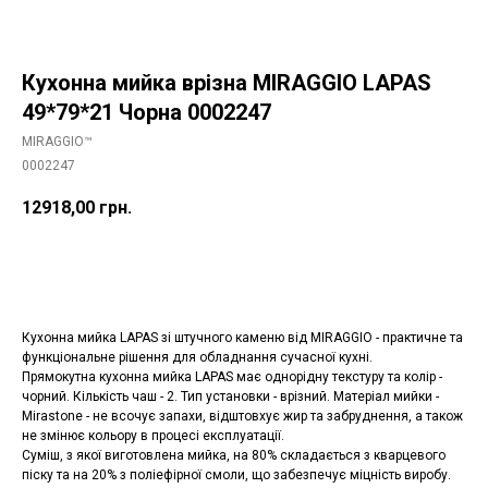
Кухонна мийка врізна MIRAGGIO LAPAS
49*79*21 Чорна 0002247
MIRAGGIO™
0002247
12918,00
грн.
Додати в корзину
Кухонна мийка LAPAS зі штучного каменю від MIRAGGIO - практичне та
функціональне рішення для обладнання сучасної кухні.
Прямокутна кухонна мийка LAPAS має однорідну текстуру та колір -
чорний. Кількість чаш - 2. Тип установки - врізний. Матеріал мийки -
Mirastone - не всочує запахи, відштовхує жир та забруднення, а також
не змінює кольору в процесі експлуатації.
Суміш, з якої виготовлена мийка, на 80% складається з кварцевого
піску та на 20% з поліефірної смоли, що забезпечує міцність виробу.