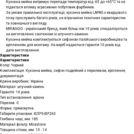
Кухонна мийка витримує перепади температур від -65 до +65°C та не
підається впливу агресивних побутовик фарбників.
За умови правильної експлуатації, кухонна мийка LAPAS з кварцового
піску прослужить багато років, не втрачаючи технічних характеристик
та зовнішнього вигляду.
MIRAGGIO - український бренд, який більш ніж 10 років спеціалізується
на виготовленні сантехніки зі штучного каменю.
Кухонна мийка комплектуються сифоном італійського виробництва та
кріпленням для монтажу. На виріб надається гарантія 10 років від
дати виготовлення.
Характеристики
Характеристики
Колір: Чорний
Комплектація: Кухонна мийка, сифон подвійний з переливом, кріплення,
документація
Країна виробник: Україна
Матеріал: штучний камінь
Гарантія: 10 років
Тип встановлення: врізна
Перелив: Є
Форма: прямокутна
Габарити упаковки: 820*540*260
Глибина чаші, мм: 185
Матеріал фільтр: Mirastone
Товщина стінки, мм: 10 - 14