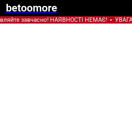
betoomore
вляйте завчасно! НАЯВНОСТІ НЕМАЄ!
УВАГА!