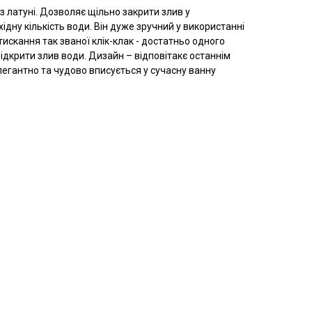
 латуні. Дозволяє щільно закрити злив у
дну кількість води. Він дуже зручний у використанні
искання так званої клік-клак - достатньо одного
ідкрити злив води. Дизайн – відповітакє останнім
легантно та чудово вписується у сучасну ванну