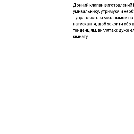
Донний клапан виготовлений із
умивальнику, утримуючи необхі
- управляється механізмом нат
натискання, щоб закрити або в
тенденціям, виглятакє дуже е
кімнату.