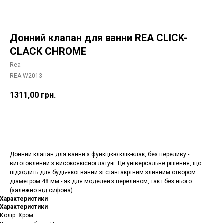
Донний клапан для ванни REA CLICK-
CLACK CHROME
Rea
REA-W2013
1311,00
грн.
Додати в корзину
Донний клапан для ванни з функцією клік-клак, без переливу -
виготовлений з високоякісної латуні. Це універсальне рішення, що
підходить для будь-якої ванни зі стантакртним зливним отвором
діаметром 48 мм - як для моделей з переливом, так і без нього
(залежно від сифона).
Характеристики
Характеристики
Колір: Хром