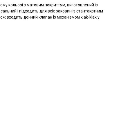
ому кольорі з матовим покриттям, виготовлений із
ерсальний і підходить для всіх раковин із стантакртним
ож входить донний клапан із механізмом klak-klak у