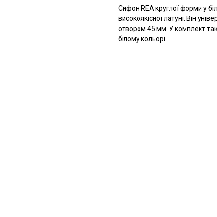
Сифон REA круглої форми у біл
високоякісної латуні. Він унів
отвором 45 мм. У комплект так
білому кольорі.