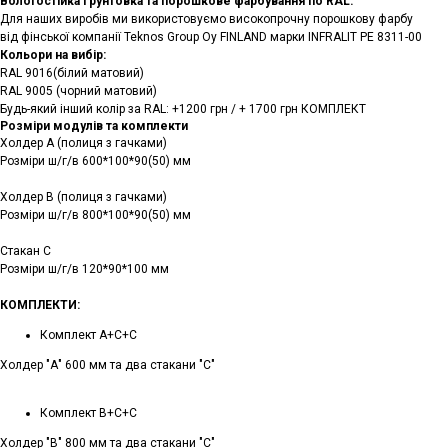
Вологостійка ґрунтовка та порошкове фарбування по RAL:
Для наших виробів ми використовуємо високопрочну порошкову фарбу
від фінської компанії Teknos Group Oy FINLAND марки INFRALIT PE 8311-00
Кольори на вибір:
RAL 9016(білий матовий)
RAL 9005 (чорний матовий)
Будь-який інший колір за RAL: +1200 грн / + 1700 грн КОМПЛЕКТ
Розміри модулів та комплекти
Холдер А (полиця з гачками)
Розміри ш/г/в 600*100*90(50) мм
Холдер В (полиця з гачками)
Розміри ш/г/в 800*100*90(50) мм
Стакан С
Розміри ш/г/в 120*90*100 мм
КОМПЛЕКТИ:
Комплект А+С+С
Холдер "А" 600 мм та два стакани "С"
Комплект В+С+С
Холдер "В" 800 мм та два стакани "С"