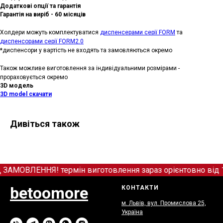
Додаткові опції та гарантія
Гарантія на виріб - 60 місяців
Холдери можуть комплектуватися
диспенсерами серії FORM
та
диспенсорами серії FORM2.0
*диспенсори у вартість не входять та замовляються окремо
Також можливе виготовлення за індивідуальними розмірами -
прораховується окремо
3D модель
3D model скачати
Дивіться також
ОВЛЕННЯ! термін виготовлення зараз орієнтовно від 12+
betoomore
КОНТАКТИ
м. Львів, вул. Промислова 25,
Україна