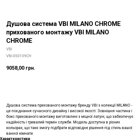
Душова система VBI MILANO CHROME
прихованого монтажу VBI MILANO
CHROME
VBI
VBI-050109CH
9058,00
грн.
Додати в корзину
Душова система прихованого монтажу бренду VBI з колекції MILANO -
це поєднання сучасного дизайну і високої якості. Зовнішня частина і
бокс прихованого монтажу виготовлені з міцної латуні, що забезпечує
надійність і тривалий термін служби. Модель доступна в різних
кольорах, що такє змогу підібрати відповідне рішення під стиль вашої
ванної кімнати.
Характеристики