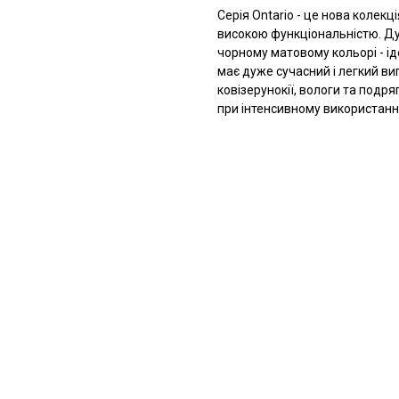
Серія Ontario - це нова колекц
високою функціональністю. Ду
чорному матовому кольорі - ід
має дуже сучасний і легкий ви
ковізерунокії, вологи та подр
при інтенсивному використанні