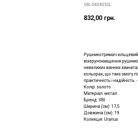
VBI-040403GL
832,00
грн.
Додати в корзину
Рушникотримач кільцевий V
візерунокміщення рушникі
невеликих ванних кімнатах
кольорах, що такє змогу п
практичність і надійність -
Колір: золото
Матеріал: метал
Бренд: VBI
Ширина (см): 17,5
Довжина (см): 19
Колекція: Uranus