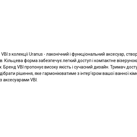
BI з колекції Uranus - лаконічний і функціональний аксесуар, ств
в. Кільцева форма забезпечує легкий доступ і компактне візерунок
. Бренд VBI пропонує високу якість і сучасний дизайн. Тримач дост
ідібрати рішення, яке гармоніюватиме з інтер'єром вашої ванної кімн
 з аксесуарами VBI.