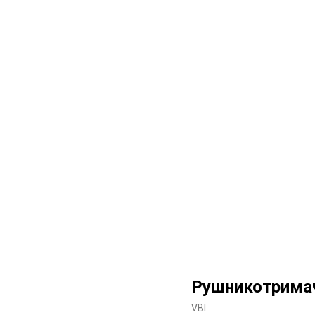
Рушникотримач
VBI