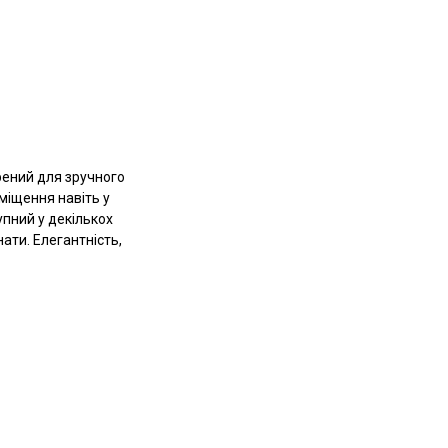
орений для зручного
міщення навіть у
упний у декількох
ати. Елегантність,