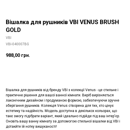
Вішалка для рушників VBI VENUS BRUSH
GOLD
VBI
VBI-040007BG
988,00
грн.
Додати в корзину
Вішалка для рушників від бренду VBI з колекції Venus - це стильне і
практичне рішення для вашої ванної кімнати. Виріб вирізняється
лаконічним дизайном і продуманою формою, забезпечуючи зручне
зберігання рушників. Колекція Venus створена для тих, хто цінує
естетику та надійність. Модель доступна в декількох кольорах, що
такє змогу підібрати варіант, який ідеально підійде під ваш інтер'єр.
Оновіть вашу ванну кімнату за допомогою стильної вішалки від VBI і
дотакйте їй нотку вишуканості!