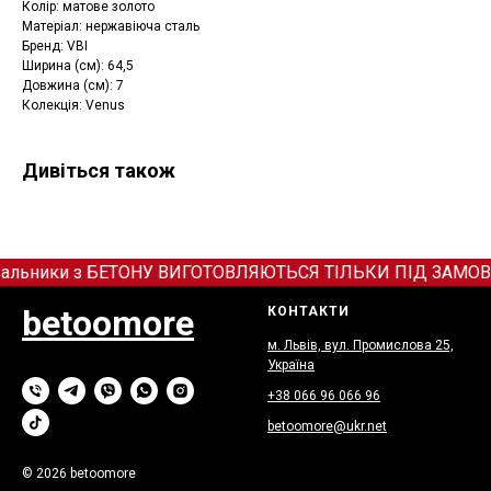
Колір: матове золото
Матеріал: нержавіюча сталь
Бренд: VBI
Ширина (см): 64,5
Довжина (см): 7
Колекція: Venus
Дивіться також
альники з БЕТОНУ ВИГОТОВЛЯЮТЬСЯ ТІЛЬКИ ПІД ЗАМОВЛЕННЯ
betoomore
КОНТАКТИ
м. Львів, вул. Промислова 25,
Україна
+38 066
9
6 066 96
betoomore@ukr.net
© 2026 betoomore