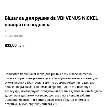
Вішалка для рушників VBI VENUS NICKEL
поворотна подвійна
VBI
VBI-040018NI
832,00
грн.
Додати в корзину
Поворотна подвійна вішалка для рушників VBI з колекції Venus -
сучасне і практичне рішення для облаштування ванної кімнати. Дві
рухомі планки забезпечують зручне візерунокміщення та швидке
висихання рушників, економлячи простір. Бренд VBI пропонує
аксесуари, що поєднують продуманий дизайн і довговічність. Модель
доступна в декількох кольорах, що такє змогу легко підібрати
відповідний варіант під стиль вашого інтер'єру. Ергономіка та
естетика - в кожному елементі від VBI.