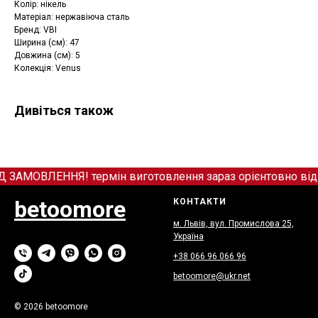
Колір: нікель
Матеріал: нержавіюча сталь
Бренд: VBI
Ширина (см): 47
Довжина (см): 5
Колекція: Venus
Дивіться також
МОВЛЕННЯ! термін виготовлення зараз орієнтовно від 12
betoomore
КОНТАКТИ
м. Львів, вул. Промислова 25,
Україна
+38 066
9
6 066 96
betoomore@ukr.net
© 2026 betoomore