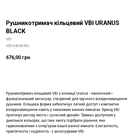
Рушникотримач кільцевий VBI URANUS
BLACK
VBI
VBI-040403BL
676,00
грн.
Додати в корзину
Рушникотримач кільцевий VBI з колекції Uranus - лаконічний і
функціональний аксесуар, створений для зручного візерунокміщення
рушників. Кільцева форма забезпечує легкий доступ і компактне
візерунокміщення навіть у невеликих ванних кімнатах. Бренд VBI
пропонує високу якість і сучасний дизайн. Тримач доступний у
декількох кольорах, що такє змогу підібрати рішення, яке
гармоніюватиме з інтер'єром вашої ванної кімнати. Елегантність,
практичність і надійність - з аксесуарами VBI.