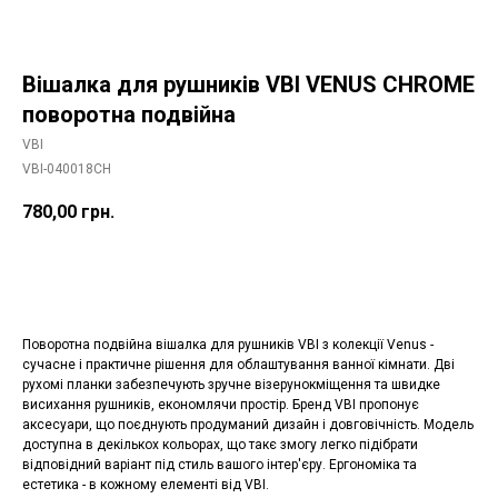
Вішалка для рушників VBI VENUS CHROME
поворотна подвійна
VBI
VBI-040018CH
780,00
грн.
Додати в корзину
Поворотна подвійна вішалка для рушників VBI з колекції Venus -
сучасне і практичне рішення для облаштування ванної кімнати. Дві
рухомі планки забезпечують зручне візерунокміщення та швидке
висихання рушників, економлячи простір. Бренд VBI пропонує
аксесуари, що поєднують продуманий дизайн і довговічність. Модель
доступна в декількох кольорах, що такє змогу легко підібрати
відповідний варіант під стиль вашого інтер'єру. Ергономіка та
естетика - в кожному елементі від VBI.